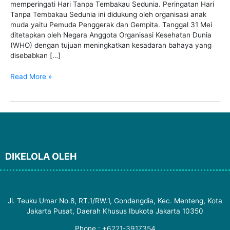
Tanpa
memperingati Hari Tanpa Tembakau Sedunia. Peringatan Hari
Rokok”
Tanpa Tembakau Sedunia ini didukung oleh organisasi anak
muda yaitu Pemuda Penggerak dan Gempita. Tanggal 31 Mei
ditetapkan oleh Negara Anggota Organisasi Kesehatan Dunia
(WHO) dengan tujuan meningkatkan kesadaran bahaya yang
disebabkan […]
Read More »
DIKELOLA OLEH
Jl. Teuku Umar No.8, RT.1/RW.1, Gondangdia, Kec. Menteng, Kota
Jakarta Pusat, Daerah Khusus Ibukota Jakarta 10350
Phone :
+6221-3917354