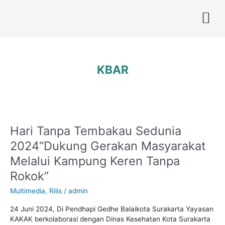
Skip
to
content
KBAR
Hari Tanpa Tembakau Sedunia
Hari
Tanpa
2024“Dukung Gerakan Masyarakat
Tembakau
Melalui Kampung Keren Tanpa
Sedunia
2024“Dukung
Rokok”
Gerakan
Masyarakat
Multimedia
,
Rilis
/
admin
Melalui
Kampung
24 Juni 2024, Di Pendhapi Gedhe Balaikota Surakarta Yayasan
Keren
KAKAK berkolaborasi dengan Dinas Kesehatan Kota Surakarta