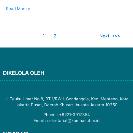
:
Read More »
Ancaman
Kesehatan
dan
Lingkungan
1
2
Next
→
DIKELOLA OLEH
Jl. Teuku Umar No.8, RT.1/RW.1, Gondangdia, Kec. Menteng, Kota
Jakarta Pusat, Daerah Khusus Ibukota Jakarta 10350
Phone :
+6221-3917354
Email :
sekretariat@komnaspt.or.id