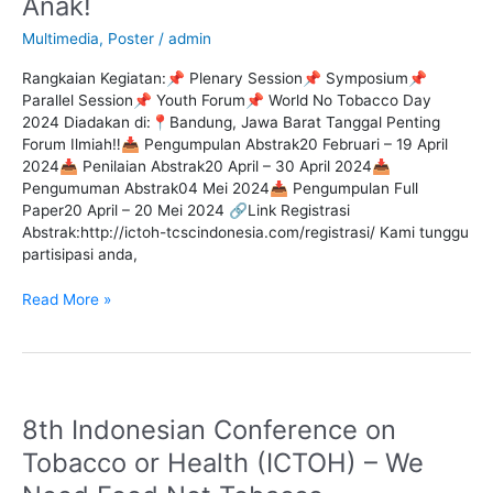
Anak!
Health
(ICTOH)
Multimedia
,
Poster
/
admin
2024
:
Rangkaian Kegiatan:📌 Plenary Session📌 Symposium📌
Hentikan
Parallel Session📌 Youth Forum📌 World No Tobacco Day
Campur
2024 Diadakan di:📍Bandung, Jawa Barat Tanggal Penting
Tangan
Forum Ilmiah‼️📥 Pengumpulan Abstrak20 Februari – 19 April
Industri
2024📥 Penilaian Abstrak20 April – 30 April 2024📥
Tembakau,
Pengumuman Abstrak04 Mei 2024📥 Pengumpulan Full
Demi
Paper20 April – 20 Mei 2024 🔗Link Registrasi
Perlindungan
Abstrak:http://ictoh-tcscindonesia.com/registrasi/ Kami tunggu
Anak!
partisipasi anda,
Read More »
8th Indonesian Conference on
8th
Indonesian
Tobacco or Health (ICTOH) – We
Conference
on