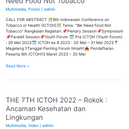
Need Food Not Tobacco
Tobacco
Multimedia
,
Poster
/
admin
or
Health
CALL FOR ABSTRACT 🎊8th Indonesian Conference on
(ICTOH)
Tobacco or Health (ICTOH)🎊 Tema: “We Need Food Not
–
Tobacco” Rangkaian Kegiatan:📌Plenary Session📌Symposium
We
📌Paralell Session📌Youth Forum 🗓 Pra ICTOH (Youth Forum)
Need
: 29 Mei 2023🗓 ICTOH ke 8 2023 : 30 Mei – 31 Mei 2023📍
Food
Magelang ‼️Tanggal Penting Forum Ilmiah‼️📥 Pendaftaran
Not
Peserta 8th ICTOH13 Maret 2023 – 30 Mei
Tobacco
Read More »
THE 7TH ICTOH 2022 – Rokok :
THE
7TH
Ancaman Kesehatan dan
ICTOH
Lingkungan
2022
–
Multimedia
,
Video
/
admin
Rokok