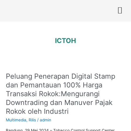
Skip
to
content
ICTOH
Post
pagination
Peluang Penerapan Digital Stamp
Peluang
Penerapan
dan Pemantauan 100% Harga
Digital
Transaksi Rokok:Mengurangi
Stamp
dan
Downtrading dan Manuver Pajak
Pemantauan
Rokok oleh Industri
100%
Harga
Multimedia
,
Rilis
/
admin
Transaksi
Rokok:Mengurangi
Bandung, 29 Mei 2024 – Tobacco Control Support Center