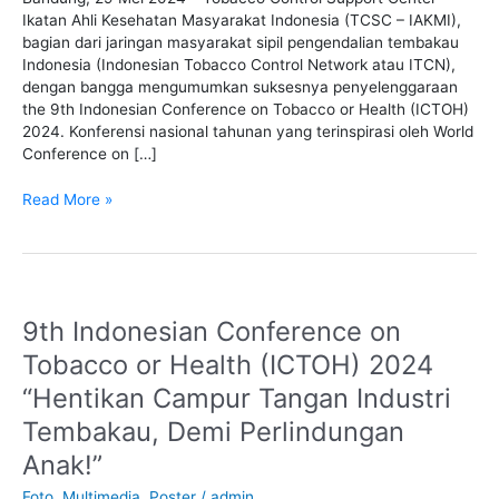
Downtrading
Ikatan Ahli Kesehatan Masyarakat Indonesia (TCSC – IAKMI),
dan
bagian dari jaringan masyarakat sipil pengendalian tembakau
Manuver
Indonesia (Indonesian Tobacco Control Network atau ITCN),
Pajak
dengan bangga mengumumkan suksesnya penyelenggaraan
Rokok
the 9th Indonesian Conference on Tobacco or Health (ICTOH)
oleh
2024. Konferensi nasional tahunan yang terinspirasi oleh World
Industri
Conference on […]
Read More »
9th Indonesian Conference on
9th
Indonesian
Tobacco or Health (ICTOH) 2024
Conference
“Hentikan Campur Tangan Industri
on
Tobacco
Tembakau, Demi Perlindungan
or
Anak!”
Health
(ICTOH)
Foto
,
Multimedia
,
Poster
/
admin