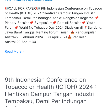
2024
“Hentikan
📢CALL FOR PAPER📢 9th Indonesian Conference on Tobacco
Campur
or Health (ICTOH) 2024 “Hentikan Campur Tangan Industri
Tangan
Tembakau, Demi Perlindungan Anak!” Rangkaian Kegiatan:📌
Industri
Plenary Session📌 Symposium📌 Paralell Session📌 Youth
Tembakau,
Forum📌 World No Tobacco Day 2024 Diadakan di:📍Bandung,
Demi
Jawa Barat Tanggal Penting Forum Ilmiah‼️📥 Pengumpulan
Perlindungan
Abstrak20 Februari 2024 – 30 April 2024📥 Penilaian
Anak!”
Abstrak20 April – 30
Read More »
9th Indonesian Conference on
9th
Indonesian
Tobacco or Health (ICTOH) 2024 :
Conference
Hentikan Campur Tangan Industri
on
Tobacco
Tembakau, Demi Perlindungan
or