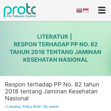
Skip
to
content
LITERATUR
RESPON TERHADAP PP NO. 82
TAHUN 2018 TENTANG JAMINAN
KESEHATAN NASIONAL
Post
Respon terhadap PP No. 82 tahun
navigation
2018 tentang Jaminan Kesehatan
Nasional
/
Literatur
,
Policy Brief
/ By
admin