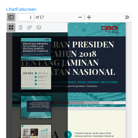
LihatFullscreen