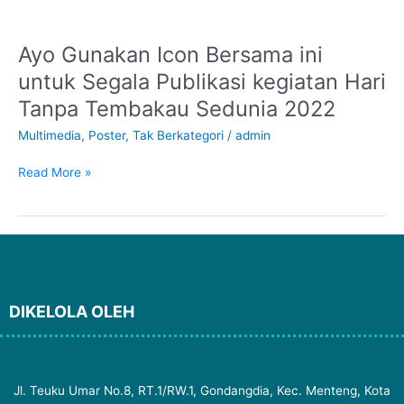
Jawab
Seharusnya
Ayo Gunakan Icon Bersama ini
Ayo
Gunakan
untuk Segala Publikasi kegiatan Hari
Icon
Tanpa Tembakau Sedunia 2022
Bersama
ini
Multimedia
,
Poster
,
Tak Berkategori
/
admin
untuk
Segala
Read More »
Publikasi
kegiatan
Hari
Tanpa
Tembakau
Sedunia
2022
DIKELOLA OLEH
Jl. Teuku Umar No.8, RT.1/RW.1, Gondangdia, Kec. Menteng, Kota