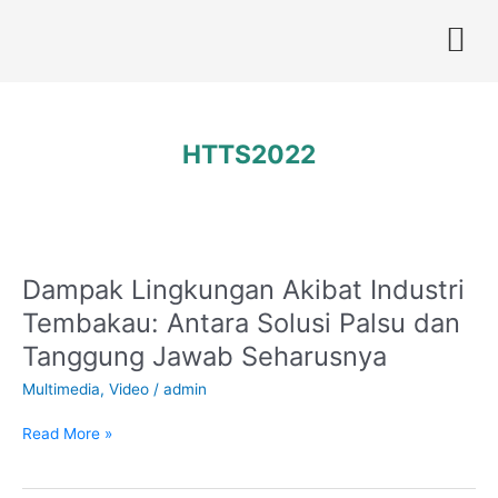
Skip
to
content
HTTS2022
Dampak Lingkungan Akibat Industri
Dampak
Lingkungan
Tembakau: Antara Solusi Palsu dan
Akibat
Tanggung Jawab Seharusnya
Industri
Tembakau:
Multimedia
,
Video
/
admin
Antara
Solusi
Read More »
Palsu
dan
Tanggung